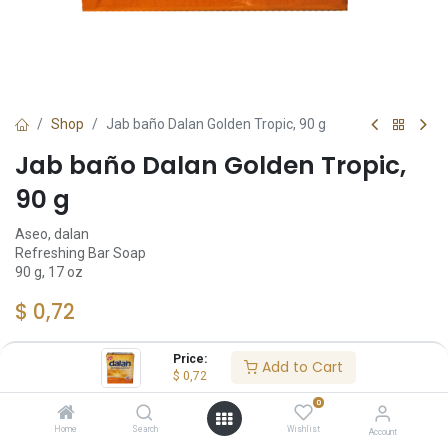
Shop
Jab baño Dalan Golden Tropic, 90 g
Jab baño Dalan Golden Tropic,
90 g
Aseo, dalan
Refreshing Bar Soap
90 g, 17 oz
$
0,72
Price:
Add to Cart
$
0,72
Add to Cart
0
Añadir a lista de deseos
Home
Search
Wishlist
Account