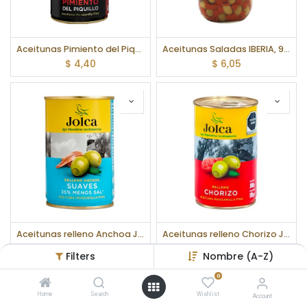
Aceitunas Pimiento del Piquillo Jolca, 300 g
Aceitunas Saladas IBERIA, 900 g
$
4,40
$
6,05
Aceitunas relleno Anchoa Jolca, 300 g
Aceitunas relleno Chorizo Jolca, 300 g
$
4,40
$
4,07
Filters
Nombre (A-Z)
0
Home
Search
Wishlist
Account