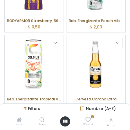
BODYARMOR Strawberry, 591 ml
Beb. Energizante Peach Vibe CELSIUS, 355 ml
$
0,50
$
2,09
Beb. Energizante Tropical Vibe CELSIUS, 355 ml
Cerveza Corona Extra
$
2,09
$
1,65
Filters
Nombre (A-Z)
0
Home
Search
Wishlist
Account