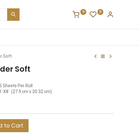
0
0
r Soft
der Soft
5 Sheets Per Roll
0¨X8¨ (27.9 cm x 20.32 cm)
 to Cart