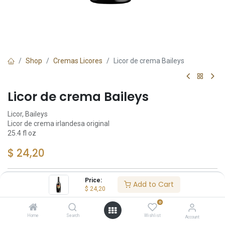
Shop
Cremas Licores
Licor de crema Baileys
Licor de crema Baileys
Licor, Baileys
Licor de crema irlandesa original
25.4 fl oz
$
24,20
Price:
Add to Cart
Add to Cart
$
24,20
0
Añadir a lista de deseos
Home
Search
Wishlist
Account