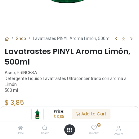
Shop
Lavatrastes PINYL Aroma Limón, 500ml
Lavatrastes PINYL Aroma Limón,
500ml
Aseo, PRINCESA
Detergente Líquido Lavatrastes Ultraconcentrado con aroma a
Limón
500 ml
$
3,85
Price:
Add to Cart
$
3,85
Add to Cart
0
Home
Search
Wishlist
Account
Añadir a lista de deseos