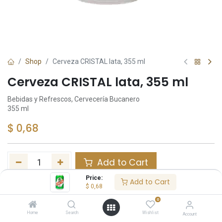
Shop
Cerveza CRISTAL lata, 355 ml
Cerveza CRISTAL lata, 355 ml
Bebidas y Refrescos, Cervecería Bucanero
355 ml
$
0,68
Add to Cart
Price:
Add to Cart
Añadir a lista de deseos
$
0,68
0
Share :
Home
Search
Wishlist
Account