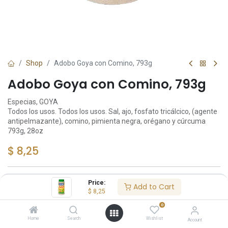
Shop
Adobo Goya con Comino, 793g
Adobo Goya con Comino, 793g
Especias, GOYA
Todos los usos. Todos los usos. Sal, ajo, fosfato tricálcico, (agente
antipelmazante), comino, pimienta negra, orégano y cúrcuma
793g, 28oz
$
8,25
Price:
Add to Cart
Add to Cart
$
8,25
0
Añadir a lista de deseos
Home
Search
Wishlist
Account